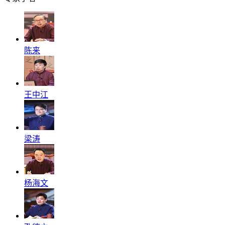
陈来
王中江
梁涛
杨海文