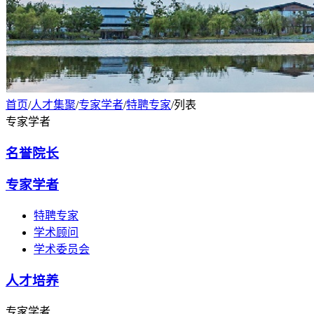
首页
/
人才集聚
/
专家学者
/
特聘专家
/列表
专家学者
名誉院长
专家学者
特聘专家
学术顾问
学术委员会
人才培养
专家学者